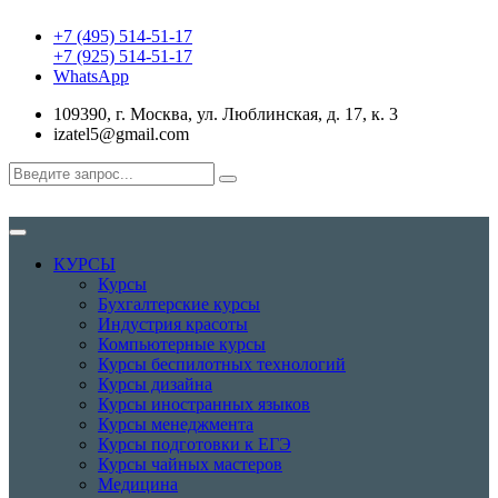
+7 (495) 514-51-17
+7 (925) 514-51-17
WhatsApp
109390, г. Москва, ул. Люблинская, д. 17, к. 3
izatel5@gmail.com
КУРСЫ
Курсы
Бухгалтерские курсы
Индустрия красоты
Компьютерные курсы
Курсы беспилотных технологий
Курсы дизайна
Курсы иностранных языков
Курсы менеджмента
Курсы подготовки к ЕГЭ
Курсы чайных мастеров
Медицина