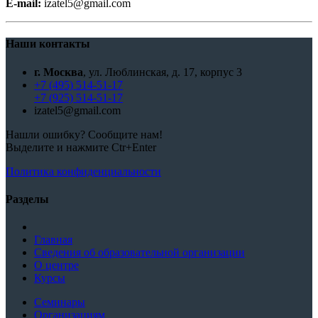
E-mail:
izatel5@gmail.com
Наши контакты
г. Москва
, ул. Люблинская, д. 17, корпус 3
+7 (495) 514-51-17
+7 (925) 514-51-17
izatel5@gmail.com
Нашли ошибку? Сообщите нам!
Выделите и нажмите Ctr+Enter
Политика конфиденциальности
Разделы
Главная
Сведения об образовательной организации
О центре
Курсы
Семинары
Организациям