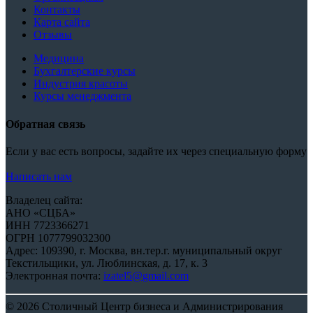
Контакты
Карта сайта
Отзывы
Медицина
Бухгалтерские курсы
Индустрия красоты
Курсы менеджмента
Обратная связь
Если у вас есть вопросы, задайте их через специальную форму
Написать нам
Владелец сайта:
АНО «СЦБА»
ИНН 7723366271
ОГРН 1077799032300
Адрес: 109390, г. Москва, вн.тер.г. муниципальный округ
Текстильщики, ул. Люблинская, д. 17, к. 3
Электронная почта:
izatel5@gmail.com
© 2026 Столичный Центр бизнеса и Администрирования