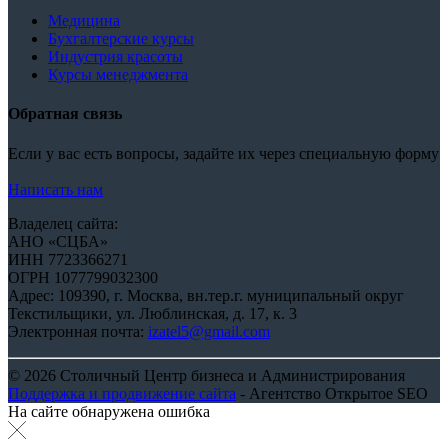
Медицина
Бухгалтерские курсы
Индустрия красоты
Курсы менеджмента
Обратная связь
Если у вас есть вопросы, задайте их через специальную форму
Написать нам
Владелец сайта:
АНО «СЦБА»
ИНН 7723366271
ОГРН 1077799032300
Адрес: 109390, г. Москва, вн.тер.г. муниципальный округ
Текстильщики, ул. Люблинская, д. 17, к. 3
Электронная почта:
izatel5@gmail.com
© 2026 Столичный Центр бизнеса и Администрирования
Поддержка и продвижение сайта
- Агентство Открытое SEO
На сайте обнаружена ошибка