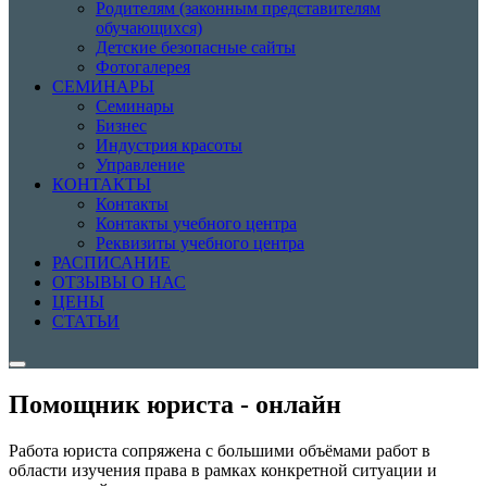
Родителям (законным представителям
обучающихся)
Детские безопасные сайты
Фотогалерея
СЕМИНАРЫ
Семинары
Бизнес
Индустрия красоты
Управление
КОНТАКТЫ
Контакты
Контакты учебного центра
Реквизиты учебного центра
РАСПИСАНИЕ
ОТЗЫВЫ О НАС
ЦЕНЫ
СТАТЬИ
Помощник юриста - онлайн
Работа юриста сопряжена с большими объёмами работ в
области изучения права в рамках конкретной ситуации и