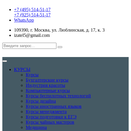
+7 (495) 514-51-17
+7 (925) 514-51-17
WhatsApp
109390, г. Москва, ул. Люблинская, д. 17, к. 3
izatel5@gmail.com
КУРСЫ
Курсы
Бухгалтерские курсы
Индустрия красоты
Компьютерные курсы
Курсы беспилотных технологий
Курсы дизайна
Курсы иностранных языков
Курсы менеджмента
Курсы подготовки к ЕГЭ
Курсы чайных мастеров
Медицина