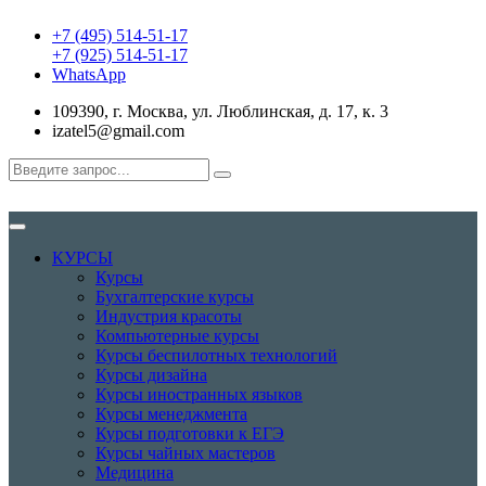
+7 (495) 514-51-17
+7 (925) 514-51-17
WhatsApp
109390, г. Москва, ул. Люблинская, д. 17, к. 3
izatel5@gmail.com
КУРСЫ
Курсы
Бухгалтерские курсы
Индустрия красоты
Компьютерные курсы
Курсы беспилотных технологий
Курсы дизайна
Курсы иностранных языков
Курсы менеджмента
Курсы подготовки к ЕГЭ
Курсы чайных мастеров
Медицина