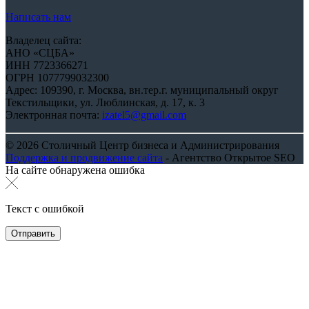
Написать нам
Владелец сайта:
АНО «СЦБА»
ИНН 7723366271
ОГРН 1077799032300
Адрес: 109390, г. Москва, вн.тер.г. муниципальный округ
Текстильщики, ул. Люблинская, д. 17, к. 3
Электронная почта:
izatel5@gmail.com
© 2026 Столичный Центр бизнеса и Администрирования
Поддержка и продвижение сайта
- Агентство Открытое SEO
На сайте обнаружена ошибка
Текст с ошибкой