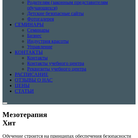
Родителям (законным представителям
обучающихся)
Детские безопасные сайты
Фотогалерея
СЕМИНАРЫ
Семинары
Бизнес
Индустрия красоты
Управление
КОНТАКТЫ
Контакты
Контакты учебного центра
Реквизиты учебного центра
РАСПИСАНИЕ
ОТЗЫВЫ О НАС
ЦЕНЫ
СТАТЬИ
Мезотерапия
Хит
Обучение строится на принципах обеспечения безопасности